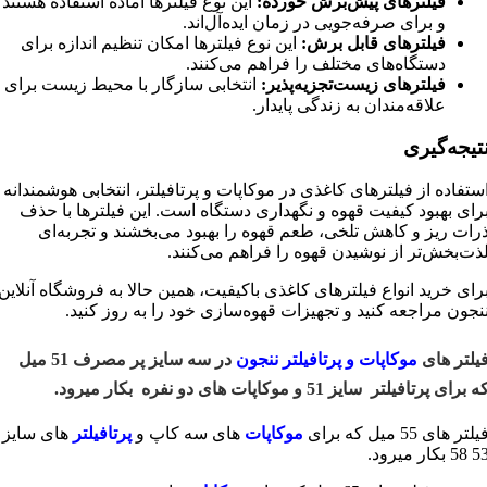
فیلترهای پیش‌برش خورده:
این نوع فیلترها آماده استفاده هستند
و برای صرفه‌جویی در زمان ایده‌آل‌اند.
فیلترهای قابل برش:
این نوع فیلترها امکان تنظیم اندازه برای
دستگاه‌های مختلف را فراهم می‌کنند.
فیلترهای زیست‌تجزیه‌پذیر:
انتخابی سازگار با محیط زیست برای
علاقه‌مندان به زندگی پایدار.
تیجه‌گیری
ستفاده از فیلترهای کاغذی در موکاپات و پرتافیلتر، انتخابی هوشمندانه
رای بهبود کیفیت قهوه و نگهداری دستگاه است. این فیلترها با حذف
رات ریز و کاهش تلخی، طعم قهوه را بهبود می‌بخشند و تجربه‌ای
ذت‌بخش‌تر از نوشیدن قهوه را فراهم می‌کنند.
رای خرید انواع فیلترهای کاغذی باکیفیت، همین حالا به فروشگاه آنلاین
نجون مراجعه کنید و تجهیزات قهوه‌سازی خود را به روز کنید.
یلتر های
موکاپات
و
پرتافیلتر
ننجون
در سه سایز پر مصرف 51 میل
ه برای پرتافیلتر سایز 51 و موکاپات های دو نفره بکار میرود.
یلتر های 55 میل که برای
موکاپات
های سه کاپ و
پرتافیلتر
های سایز
58 بکار میرود.