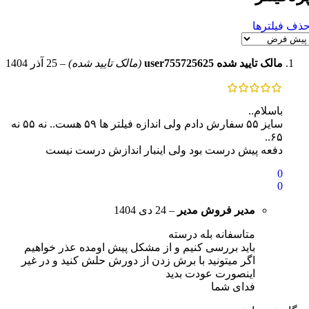
ذف فیلترها
مالک تایید شده
user755725625
(مالک تایید شده)
–
25 آذر 1404
باسلام..
سایز ۵۵ سفارش دادم ولی اندازه فیلتر ها ۵۹ هست.. نه ۵۵ نه
۶۵..
دفعه پیش درست بود ولی اینبار اندازش درست نیست
0
0
مدیر فروش
مدیر
–
24 دی 1404
متاسفانه بله درسته
باید بررسی کنیم و از مشکل پیش اومده عذر خواهیم
اگر میتونید با برش زدن از دورش حلش کنید و در غیر
اینصورت عودت بدید
فدای شما