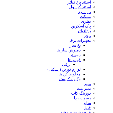
استند پرتافیلتر
استند کپسول
بار سرد
بسکت
بطری
پاک اسکرین
پرتافیلتر
پیچر
تجهیزات برقی
یخ ساز
دمنوش ساز ها
روستر
فومر ها
برقی
لوازم توزین (اِسکِیل)
مخلوط کن ها
وکیوم کنیستر
تمپر
تمپر مت
دوزینگ کاپ
رسوب زدا
سایر
فانل
فرچه شست و شو