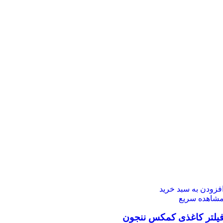
فزودن به سبد خرید
شاهده سریع
یلتر کاغذی کمکس ننجون