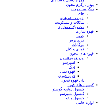
همراه دستی و شارژی
پودر بارگرم ننجون
دیگر محصولات
چای
بدون دسته بندی
شکلات و بیسکوییت
محصولات مجازی
قهوه ساز ها
جذوه
فرنچ پرس
موکاپات
قوری و کتل
قهوه های ننجون
پودر قهوه ننجون
اسپرسو
ترک
قهوه دمی
قهوه فوری
دان قهوه ننجون
کپسول های قهوه
کپسول دولچه گوستو
کپسول نسپرسو
کپسول ورتو
لوازم جانبی