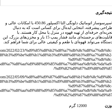
تیجه‌گیری
اسپرسوساز اتوماتیک دلونگی التا اکسپلور 450.86 با امکانات عالی و
راحی پیشرفته، انتخابی ایده‌آل برای کسانی است که به دنبال
جربه‌ای حرفه‌ای از تهیه قهوه در منزل یا محل کار هستند. با
قابلیت‌های برجسته‌ای مانند فشار پمپ 15 بار و مخزن‌های بزرگ، این
ستگاه می‌تواند قهوه‌ای با طعم و کیفیتی عالی برای شما فراهم کند.
ffee.com/2022/02/23/%d9%85%d8%b2%d8%a7%db%8c%d8%a7%db%8c
d8%b3%d9%be%d8%b1%d8%b3%d9%88%d8%b3%d8%a7%d8%b2
%d9%87%d8%a7%db%8c
d8%a7%d8%aa%d9%88%d9%85%d8%a7%d8%aa%db%8c%da%a9
%d9%82%d9%87%d9%88%d9%87
ffee.com/2022/05/09/%d8%a8%d9%87%d8%aa%d8%b1%db%8c%d9%86
d8%b3%d9%be%d8%b1%d8%b3%d9%88%d8%b3%d8%a7%d8%b2
%d9%87%d8%a7%db%8c
d8%a7%d8%aa%d9%88%d9%85%d8%a7%d8%aa%db%8c%da%a9
%d9%82%d9%87%d9%88%d9%87
وزن
12000 گرم