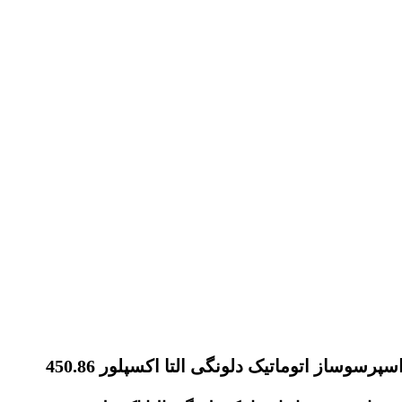
سپرسوساز اتوماتیک دلونگی التا اکسپلور 450.86