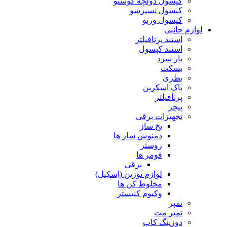
کپسول دولچه گوستو
کپسول نسپرسو
کپسول ورتو
لوازم جانبی
استند پرتافیلتر
استند کپسول
بار سرد
بسکت
بطری
پاک اسکرین
پرتافیلتر
پیچر
تجهیزات برقی
یخ ساز
دمنوش ساز ها
روستر
فومر ها
برقی
لوازم توزین (اِسکِیل)
مخلوط کن ها
وکیوم کنیستر
تمپر
تمپر مت
دوزینگ کاپ