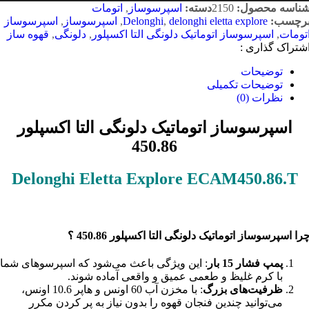
ناسه محصول:
2150
دسته:
اسپرسوساز
,
اتومات
رچسب:
delonghi eletta explore
,
Delonghi
,
اسپرسوساز
,
اسپرسوساز
تومات
,
اسپرسوساز اتوماتیک دلونگی التا اکسپلور
,
دلونگی
,
قهوه ساز
شتراک گذاری :
توضیحات
توضیحات تکمیلی
نظرات (0)
اسپرسوساز اتوماتیک دلونگی التا اکسپلور
450.86
Delonghi Eletta Explore ECAM450.86.T
را اسپرسوساز اتوماتیک دلونگی التا اکسپلور 450.86 ؟
پمپ فشار 15 بار
: این ویژگی باعث می‌شود که اسپرسوهای شما
با کرم غلیظ و طعمی عمیق و واقعی آماده شوند.
ظرفیت‌های بزرگ
: با مخزن آب 60 اونس و هاپر 10.6 اونس،
می‌توانید چندین فنجان قهوه را بدون نیاز به پر کردن مکرر