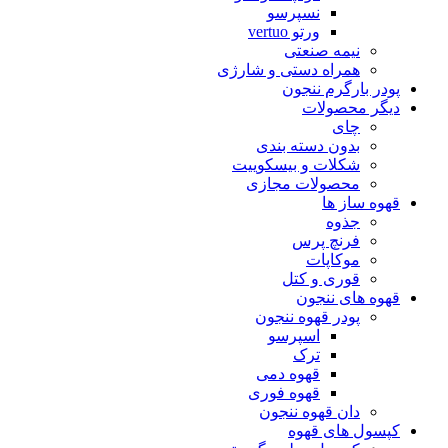
نسپرسو
ورتو vertuo
نیمه صنعتی
همراه دستی و شارژی
پودر بارگرم ننجون
دیگر محصولات
چای
بدون دسته بندی
شکلات و بیسکوییت
محصولات مجازی
قهوه ساز ها
جذوه
فرنچ پرس
موکاپات
قوری و کتل
قهوه های ننجون
پودر قهوه ننجون
اسپرسو
ترک
قهوه دمی
قهوه فوری
دان قهوه ننجون
کپسول های قهوه