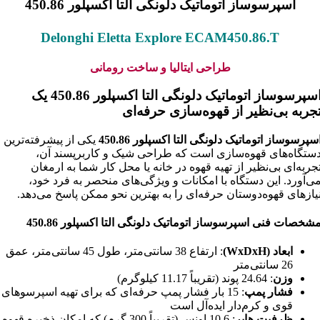
اسپرسوساز اتوماتیک دلونگی التا اکسپلور 450.86
Delonghi Eletta Explore ECAM450.86.T
طراحی ایتالیا و ساخت رومانی
اسپرسوساز اتوماتیک دلونگی التا اکسپلور 450.86 یک
جربه بی‌نظیر از قهوه‌سازی حرفه‌ای
سپرسوساز اتوماتیک دلونگی التا اکسپلور 450.86
یکی از پیشرفته‌ترین
ستگاه‌های قهوه‌سازی است که طراحی شیک و کاربرپسند آن،
جربه‌ای بی‌نظیر از تهیه قهوه در خانه یا محل کار شما به ارمغان
ی‌آورد. این دستگاه با امکانات و ویژگی‌های منحصر به فرد خود،
یازهای قهوه‌دوستان حرفه‌ای را به بهترین نحو ممکن پاسخ می‌دهد.
شخصات فنی اسپرسوساز اتوماتیک دلونگی التا اکسپلور 450.86
ابعاد (WxDxH)
: ارتفاع 38 سانتی‌متر، طول 45 سانتی‌متر، عمق
26 سانتی‌متر
وزن
: 24.64 پوند (تقریباً 11.17 کیلوگرم)
فشار پمپ
: 15 بار فشار پمپ حرفه‌ای که برای تهیه اسپرسوهای
قوی و کرم‌دار ایده‌آل است
ظرفیت هاپر
: 10.6 اونس (تقریباً 300 گرم) که امکان ذخیره قهوه